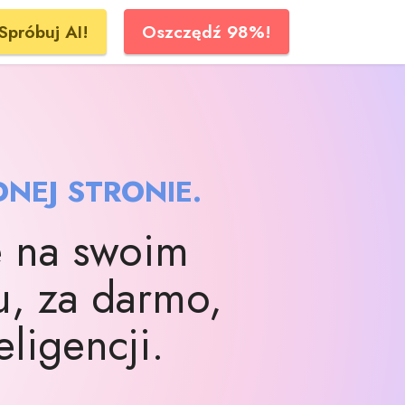
Spróbuj AI!
Oszczędź 98%!
NEJ STRONIE.
e na swoim
, za darmo,
ligencji.