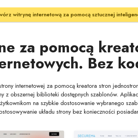
wórz witrynę internetową za pomocą sztucznej inteligenc
ne za pomocą kreato
ternetowych. Bez ko
trony internetowej za pomocą kreatora stron jednostron
ny z obszernej biblioteki dostępnych szablonów. Aplikac
 użytkownikom na szybkie dostosowanie wybranego szab
ostosowywanie układu strony bez konieczności posiada