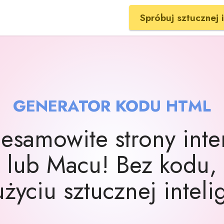
Spróbuj sztucznej i
GENERATOR KODU HTML
esamowite strony int
lub Macu! Bez kodu,
życiu sztucznej inteli