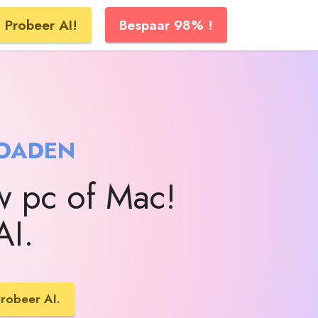
Probeer AI!
Bespaar 98% !
OADEN
w pc of Mac!
AI.
robeer AI.