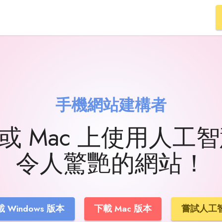
手機網站建構者
 或 Mac 上使用人
令人驚艷的網站！
 Windows 版本
下載 Mac 版本
嘗試人工